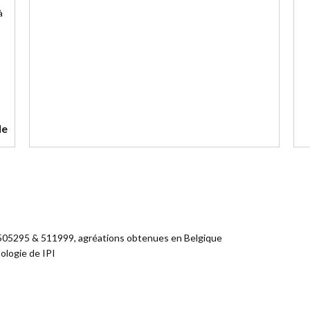
à
de
 505295 & 511999, agréations obtenues en Belgique
ologie de IPI