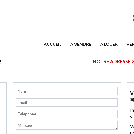
ACCUEIL
A VENDRE
A LOUER
VE
e
NOTRE ADRESSE 
V
a
In
ve
Vo
u