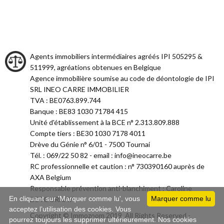
Agents immobiliers intermédiaires agréés IPI 505295 &
511999, agréations obtenues en Belgique
Agence immobilière soumise au code de déontologie de IPI
SRL INEO CARRE IMMOBILIER
TVA : BE0763.899.744
Banque : BE83 1030 71784 415
Unité d'établissement à la BCE n° 2.313.809.888
Compte tiers : BE30 1030 7178 4011
Drève du Génie n° 6/01 - 7500 Tournai
Tél. : 069/22 50 82 - email : info@ineocarre.be
RC professionnelle et caution : n° 730390160 auprès de
AXA Belgium
Responsable prévention anti-blanchiment : Caroline
En cliquant sur 'Marquer comme lu', vous
Marquer comme lu
DETOURNAY
acceptez l’utilisation des cookies. Vous
Copyright © Immozoom 2019. All Rights Reserved -
pourrez toujours les supprimer ultérieurement. Nos cookies