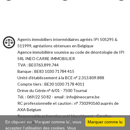
Agents immobiliers intermédiaires agréés IPI 505295 &
511999, agréations obtenues en Belgique
Agence immobilière soumise au code de déontologie de IPI
SRL INEO CARRE IMMOBILIER
TVA : BE0763.899.744
Banque : BE83 1030 71784 415
Unité d'établissement à la BCE n° 2.313.809.888
Compte tiers : BE30 1030 7178 4011
Drève du Génie n° 6/01 - 7500 Tournai
Tél. : 069/22 50 82 - email : info@ineocarre.be
RC professionnelle et caution : n° 730390160 auprès de
AXA Belgium
Responsable prévention anti-blanchiment : Caroline
En cliquant sur 'Marquer comme lu', vous
Marquer comme lu
DETOURNAY
acceptez l’utilisation des cookies. Vous