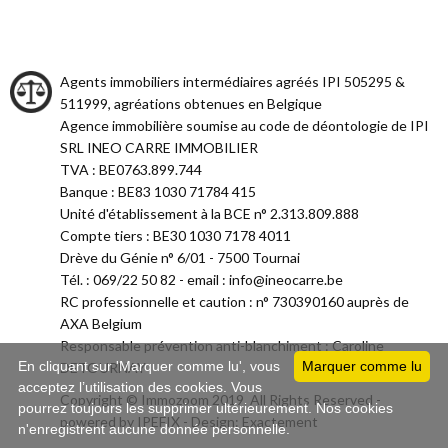
Agents immobiliers intermédiaires agréés IPI 505295 &
511999, agréations obtenues en Belgique
Agence immobilière soumise au code de déontologie de IPI
SRL INEO CARRE IMMOBILIER
TVA : BE0763.899.744
Banque : BE83 1030 71784 415
Unité d'établissement à la BCE n° 2.313.809.888
Compte tiers : BE30 1030 7178 4011
Drève du Génie n° 6/01 - 7500 Tournai
Tél. : 069/22 50 82 - email : info@ineocarre.be
RC professionnelle et caution : n° 730390160 auprès de
AXA Belgium
Responsable prévention anti-blanchiment : Caroline
En cliquant sur 'Marquer comme lu', vous
Marquer comme lu
DETOURNAY
acceptez l’utilisation des cookies. Vous
Copyright © Immozoom 2019. All Rights Reserved -
pourrez toujours les supprimer ultérieurement. Nos cookies
powered by
IPEFIX
- Design:
Exactement
n'enregistrent aucune donnée personnelle.