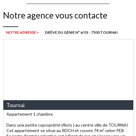
Notre agence vous contacte
NOTRE ADRESSE >
DRÈVE DU GÉNIE N° 6/01 - 7500 TOURNAI
Tournai
Appartement 1 chambre
Dans une petite copropriété (4lots ) au centre ville de TOURNAI
Cet appartement se situe au RDCH et couvre 74 m² selon PEB
Sa porte d'entrée privative est à front de rue et s'ouvre vers un