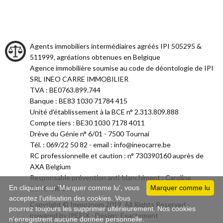
Agents immobiliers intermédiaires agréés IPI 505295 &
511999, agréations obtenues en Belgique
Agence immobilière soumise au code de déontologie de IPI
SRL INEO CARRE IMMOBILIER
TVA : BE0763.899.744
Banque : BE83 1030 71784 415
Unité d'établissement à la BCE n° 2.313.809.888
Compte tiers : BE30 1030 7178 4011
Drève du Génie n° 6/01 - 7500 Tournai
Tél. : 069/22 50 82 - email : info@ineocarre.be
RC professionnelle et caution : n° 730390160 auprès de
AXA Belgium
Responsable prévention anti-blanchiment : Caroline
En cliquant sur 'Marquer comme lu', vous
Marquer comme lu
DETOURNAY
acceptez l’utilisation des cookies. Vous
Copyright © Immozoom 2019. All Rights Reserved -
pourrez toujours les supprimer ultérieurement. Nos cookies
powered by
IPEFIX
- Design:
Exactement
n'enregistrent aucune donnée personnelle.