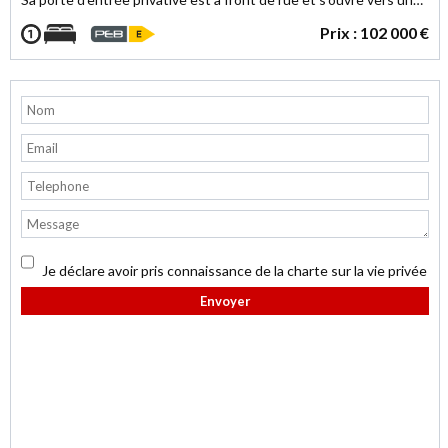
hall, le séjour est spacieux (30m²) et bordé de baies vitrée, cuisine
Prix : 102 000 €
ouverte semi-équipée, 1 chambres (20m²), salle de douche avec
wc.
Châssis double vitrage PVC, électricité conforme, chaudière gaz.
PEB : E, compteurs indiv. électricité, gaz et eau (charges
mensuelles copropriété : 30€)
Pour investissement ou occupation personnelle.
Prix indicatif : 102.000 euros .Le propriétaire se réserve
souverainement le droit d'apprécier la hauteur et la qualité des
offres.
Annonce et Informations, photos communiquées à tire indicatif
et non contractuelles, non opposables et sans reconnaissance
préjudiciable.
Je déclare avoir pris connaissance de la charte sur la vie privée