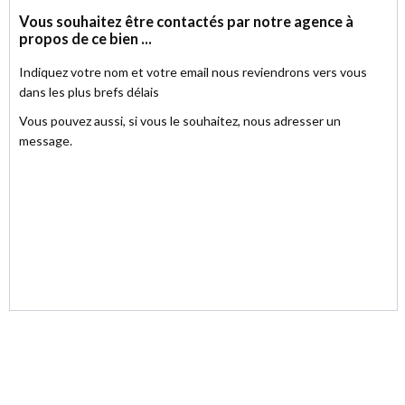
l'appartement B2.2 et découvrir les charmes uniques de la
Résidence Capucine !
Vous souhaitez être contactés par notre agence à
Les propriétaires se réservent souverainement le droit
propos de ce bien ...
d'apprécier la hauteur et la qualité des offres.
Annonce et Informations, photos communiquées à tire indicatif
Indiquez votre nom et votre email nous reviendrons vers vous
et non contractuelles, non opposables et sans reconnaissance
dans les plus brefs délais
préjudiciable.
Vous pouvez aussi, si vous le souhaitez, nous adresser un
message.