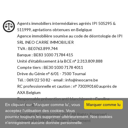
Agents immobiliers intermédiaires agréés IPI 505295 &
511999, agréations obtenues en Belgique
Agence immobilière soumise au code de déontologie de IPI
SRL INEO CARRE IMMOBILIER
TVA : BE0763.899.744
Banque : BE83 1030 71784 415
Unité d'établissement à la BCE n° 2.313.809.888
Compte tiers : BE30 1030 7178 4011
Drève du Génie n° 6/01 - 7500 Tournai
Tél. : 069/22 50 82 - email : info@ineocarre.be
RC professionnelle et caution : n° 730390160 auprès de
AXA Belgium
Responsable prévention anti-blanchiment : Caroline
En cliquant sur 'Marquer comme lu', vous
Marquer comme lu
DETOURNAY
acceptez l’utilisation des cookies. Vous
Copyright © Immozoom 2019. All Rights Reserved -
pourrez toujours les supprimer ultérieurement. Nos cookies
powered by
IPEFIX
- Design:
Exactement
n'enregistrent aucune donnée personnelle.